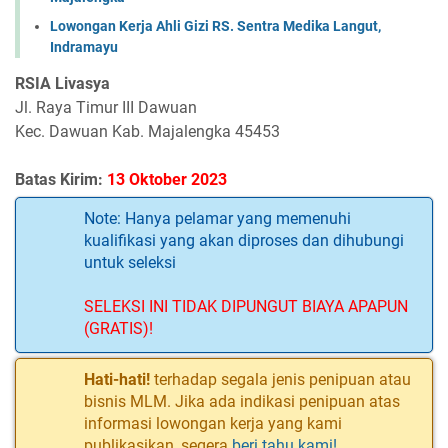
Lowongan Kerja Ahli Gizi RS. Sentra Medika Langut,
Indramayu
RSIA Livasya
Jl. Raya Timur III Dawuan
Kec. Dawuan Kab. Majalengka 45453
Batas Kirim:
13 Oktober 2023
Note: Hanya pelamar yang memenuhi
kualifikasi yang akan diproses dan dihubungi
untuk seleksi
SELEKSI INI TIDAK DIPUNGUT BIAYA APAPUN
(GRATIS)!
Hati-hati!
terhadap segala jenis penipuan atau
bisnis MLM. Jika ada indikasi penipuan atas
informasi lowongan kerja yang kami
publikasikan, segera
beri tahu kami!