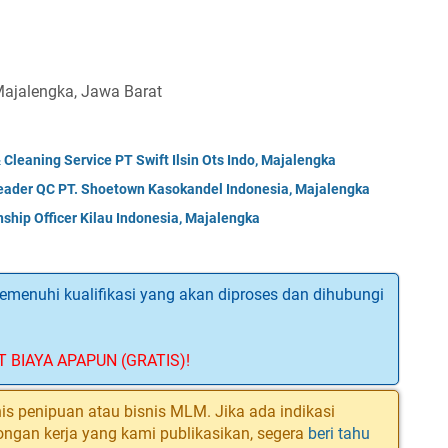
 Majalengka, Jawa Barat
Cleaning Service PT Swift Ilsin Ots Indo, Majalengka
ader QC PT. Shoetown Kasokandel Indonesia, Majalengka
hip Officer Kilau Indonesia, Majalengka
menuhi kualifikasi yang akan diproses dan dihubungi
T BIAYA APAPUN (GRATIS)!
is penipuan atau bisnis MLM. Jika ada indikasi
ongan kerja yang kami publikasikan, segera
beri tahu