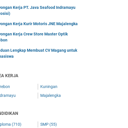
ongan Kerja PT. Java Seafood Indramayu
osisi)
ongan Kerja Kurir Motoris JNE Majalengka
ongan Kerja Crew Store Master Optik
ebon
duan Lengkap Membuat CV Magang untuk
asiswa
EA KERJA
irebon
Kuningan
ndramayu
Majalengka
NDIDIKAN
iploma
(710)
SMP
(55)