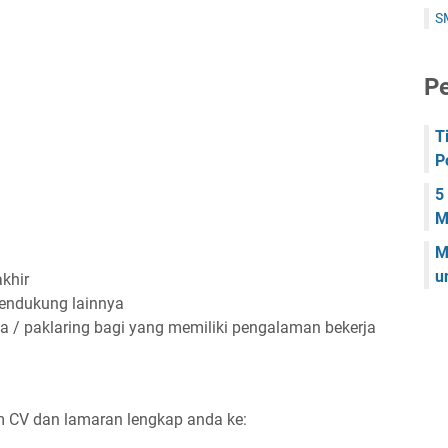
S
Pe
T
P
5
M
M
u
khir
pendukung lainnya
a / paklaring bagi yang memiliki pengalaman bekerja
im CV dan lamaran lengkap anda ke: