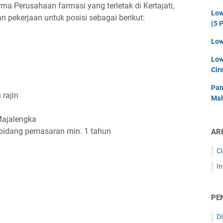
rma Perusahaan farmasi yang terletak di Kertajati,
Low
ekerjaan untuk posisi sebagai berikut:
(5 P
Low
Low
Cir
Pan
 rajin
Mah
Majalengka
ibidang pemasaran min. 1 tahun
AR
C
I
PE
D