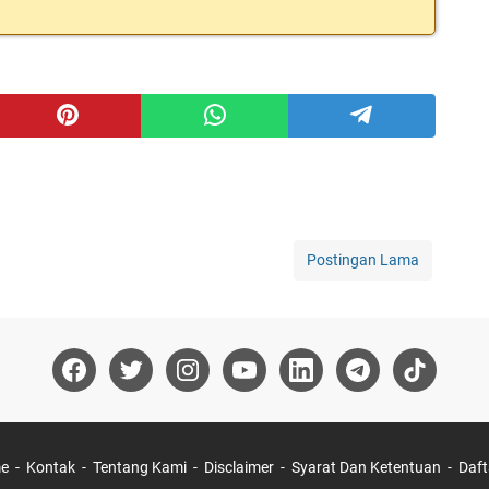
Postingan Lama
e
Kontak
Tentang Kami
Disclaimer
Syarat Dan Ketentuan
Daft