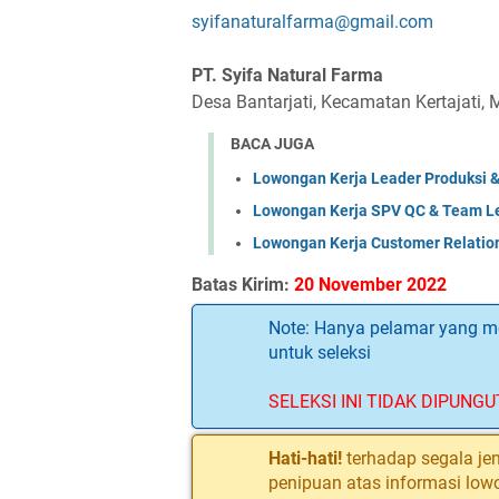
syifanaturalfarma@gmail.com
PT. Syifa Natural Farma
Desa Bantarjati, Kecamatan Kertajati,
BACA JUGA
Lowongan Kerja Leader Produksi & 
Lowongan Kerja SPV QC & Team Le
Lowongan Kerja Customer Relations
Batas Kirim:
20 November 2022
Note: Hanya pelamar yang me
untuk seleksi
SELEKSI INI TIDAK DIPUNGU
Hati-hati!
terhadap segala jen
penipuan atas informasi low