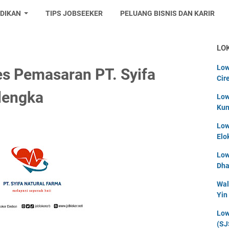
IDIKAN
TIPS JOBSEEKER
PELUANG BISNIS DAN KARIR
LO
Low
s Pemasaran PT. Syifa
Cir
lengka
Low
Kun
Low
Elo
Low
Dha
Wal
Yin
Low
(SJ