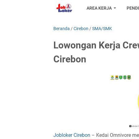
AREA KERJA
PEND
Beranda
/
Cirebon
/
SMA/SMK
Lowongan Kerja Cre
Cirebon
Jobloker Cirebon
– Kedai Omnivore mer