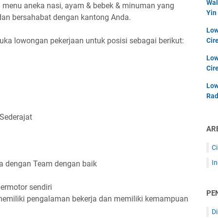
Wal
i menu aneka nasi, ayam & bebek & minuman yang
Yin
dan bersahabat dengan kantong Anda.
Low
ka lowongan pekerjaan untuk posisi sebagai berikut:
Cir
Low
Cir
Low
Rad
Sederajat
AR
C
I
ma dengan Team dengan baik
ermotor sendiri
PE
memiliki pengalaman bekerja dan memiliki kemampuan
D