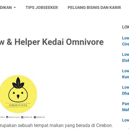
IDIKAN
TIPS JOBSEEKER
PELUANG BISNIS DAN KARIR
LO
Low
w & Helper Kedai Omnivore
Cir
Low
Elo
Low
Kun
Low
Dha
Pan
Mah
Low
upakan sebuah tempat makan yang berada di Cirebon.