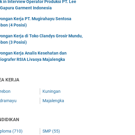
k in Interview Operator Produksi PT. Lee
 Gapura Garment Indonesia
ongan Kerja PT. Mugirahayu Sentosa
ebon (4 Posisi)
ongan Kerja di Toko Clandys Grosir Mundu,
ebon (3 Posisi)
ongan Kerja Analis Kesehatan dan
iografer RSIA Livasya Majalengka
EA KERJA
irebon
Kuningan
ndramayu
Majalengka
NDIDIKAN
iploma
(710)
SMP
(55)