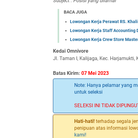
Subject :
Posisi yang dilamar
BACA JUGA
Lowongan Kerja Perawat RS. Khal
Lowongan Kerja Staff Accounting 
Lowongan Kerja Crew Store Master
Kedai Omnivore
Jl. Taman I, Kalijaga, Kec. Harjamukti
Batas Kirim:
07 Mei 2023
Note: Hanya pelamar yang me
untuk seleksi
SELEKSI INI TIDAK DIPUNGU
Hati-hati!
terhadap segala jen
penipuan atas informasi low
kami!