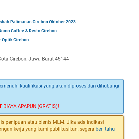
ishah Palimanan Cirebon Oktober 2023
Domo Coffee & Resto Cirebon
 Optik Cirebon
, Kota Cirebon, Jawa Barat 45144
menuhi kualifikasi yang akan diproses dan dihubungi
T BIAYA APAPUN (GRATIS)!
is penipuan atau bisnis MLM. Jika ada indikasi
ongan kerja yang kami publikasikan, segera
beri tahu