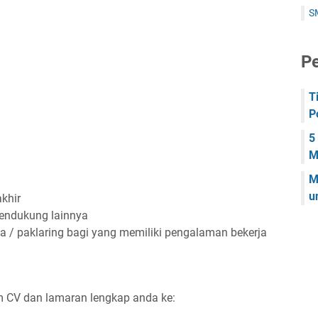
S
Pe
T
P
5
M
M
u
khir
pendukung lainnya
a / paklaring bagi yang memiliki pengalaman bekerja
im CV dan lamaran lengkap anda ke: