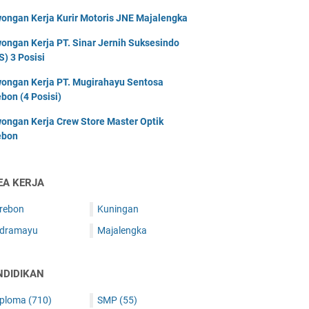
ongan Kerja Kurir Motoris JNE Majalengka
ongan Kerja PT. Sinar Jernih Suksesindo
S) 3 Posisi
ongan Kerja PT. Mugirahayu Sentosa
ebon (4 Posisi)
ongan Kerja Crew Store Master Optik
ebon
EA KERJA
irebon
Kuningan
ndramayu
Majalengka
NDIDIKAN
iploma
(710)
SMP
(55)