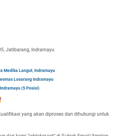
05, Jatibarang, Indramayu
tra Medika Langut, Indramayu
kesmas Losarang Indramayu
Indramayu (5 Posisi)
2
alifikasi yang akan diproses dan dihubungi untuk
 dari kami "jobloker.net" di Subjek Email/Amplop