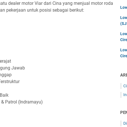
tu dealer motor Viar dari Cina yang menjual motor roda
Low
n pekerjaan untuk posisi sebagai berikut:
Low
(SJ
Low
Cir
Low
Cir
rajat
anggung Jawab
anggap
AR
erstruktur
C
Baik
I
g & Patrol (Indramayu)
PE
D