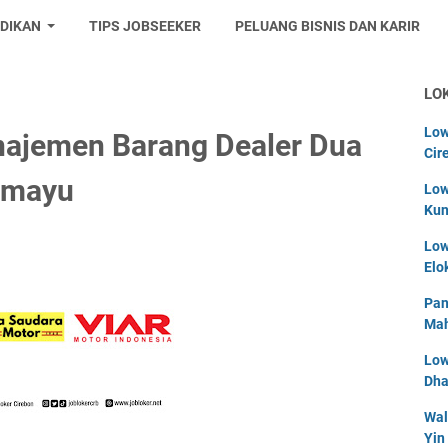
IDIKAN
TIPS JOBSEEKER
PELUANG BISNIS DAN KARIR
LO
Low
ajemen Barang Dealer Dua
Cir
amayu
Low
Kun
Low
Elo
Pan
Mah
Low
Dha
Wal
Yin