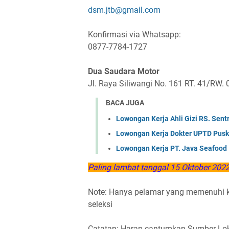
dsm.jtb@gmail.com
Konfirmasi via Whatsapp:
0877-7784-1727
Dua Saudara Motor
Jl. Raya Siliwangi No. 161 RT. 41/RW. 
BACA JUGA
Lowongan Kerja Ahli Gizi RS. Sen
Lowongan Kerja Dokter UPTD Pus
Lowongan Kerja PT. Java Seafood 
Paling lambat tanggal 15 Oktober 202
Note: Hanya pelamar yang memenuhi ku
seleksi
Catatan: Harap cantumkan Sumber Loker