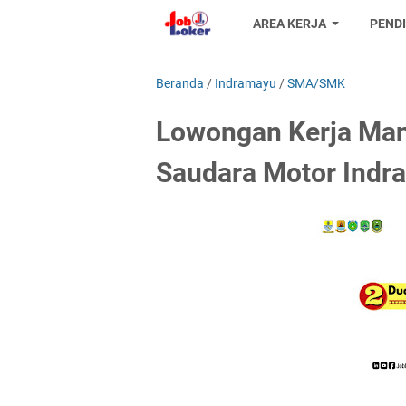
AREA KERJA
PEND
Beranda
/
Indramayu
/
SMA/SMK
Lowongan Kerja Man
Saudara Motor Indr