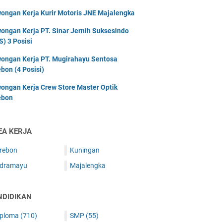
ongan Kerja Kurir Motoris JNE Majalengka
ongan Kerja PT. Sinar Jernih Suksesindo
S) 3 Posisi
ongan Kerja PT. Mugirahayu Sentosa
ebon (4 Posisi)
ongan Kerja Crew Store Master Optik
ebon
EA KERJA
irebon
Kuningan
ndramayu
Majalengka
NDIDIKAN
iploma
(710)
SMP
(55)