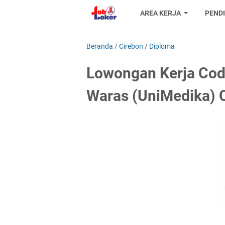
AREA KERJA
PEND
Beranda
/
Cirebon
/
Diploma
Lowongan Kerja Cod
Waras (UniMedika) 