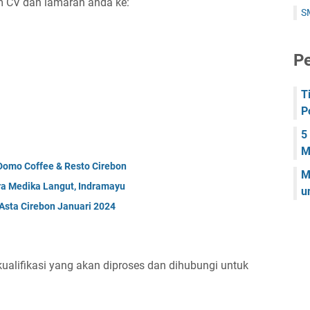
im CV dan lamaran anda ke:
S
Pe
T
P
5
M
Domo Coffee & Resto Cirebon
M
tra Medika Langut, Indramayu
u
Asta Cirebon Januari 2024
alifikasi yang akan diproses dan dihubungi untuk