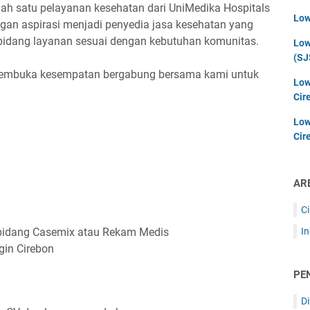
h satu pelayanan kesehatan dari UniMedika Hospitals
Low
ngan aspirasi menjadi penyedia jasa kesehatan yang
-bidang layanan sesuai dengan kebutuhan komunitas.
Low
(SJ
membuka kesempatan bergabung bersama kami untuk
Low
Cir
Low
Cir
AR
C
ibidang Casemix atau Rekam Medis
I
in Cirebon
PE
D