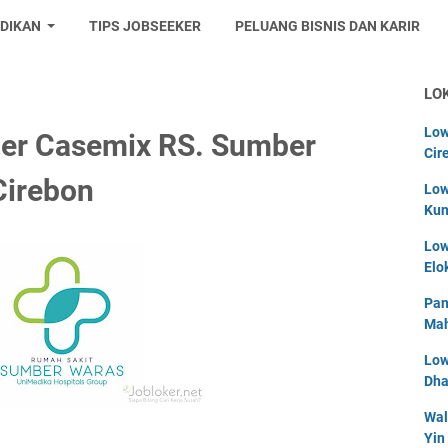
IDIKAN
TIPS JOBSEEKER
PELUANG BISNIS DAN KARIR
LO
Low
er Casemix RS. Sumber
Cir
Cirebon
Low
Kun
Low
Elo
Pan
Mah
Low
Dha
Wal
Yin