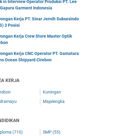
k in Interview Operator Produksi PT. Lee
 Gapura Garment Indonesia
ongan Kerja PT. Sinar Jernih Suksesindo
S) 3 Posisi
ongan Kerja Crew Store Master Optik
ebon
ongan Kerja CNC Operator PT. Gamatara
ns Ocean Shipyard Cirebon
EA KERJA
irebon
Kuningan
ndramayu
Majalengka
NDIDIKAN
iploma
(710)
SMP
(55)