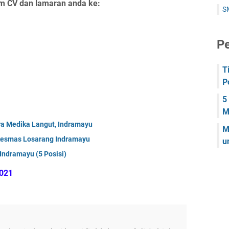
im CV dan lamaran anda ke:
S
Pe
T
P
5
M
tra Medika Langut, Indramayu
M
kesmas Losarang Indramayu
u
Indramayu (5 Posisi)
2021