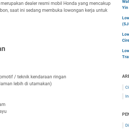
Wal
u) merupakan dealer resmi mobil Honda yang mencakup
Yin
ebon, saat ini sedang membuka lowongan kerja untuk
Low
(SJ
Low
Cir
tan
Low
Tra
AR
omotif / teknik kendaraan ringan
laman lebih di utamakan)
C
I
eam
mayu
PE
D