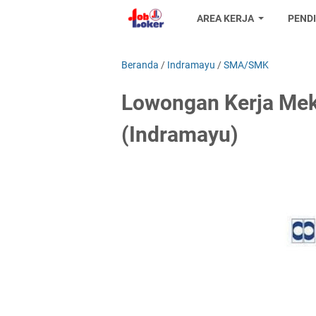
AREA KERJA
PEND
Beranda
/
Indramayu
/
SMA/SMK
Lowongan Kerja Mek
(Indramayu)