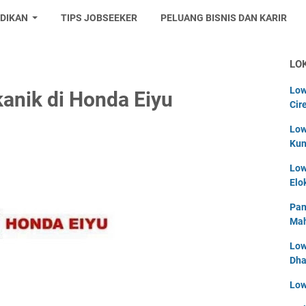
IDIKAN
TIPS JOBSEEKER
PELUANG BISNIS DAN KARIR
LO
Low
anik di Honda Eiyu
Cir
Low
Kun
Low
Elo
Pan
Mah
Low
Dha
Low