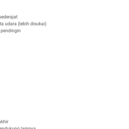
ederajat
a udara (lebih disukai)
 pendingin
khir
pendukung lainnya