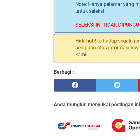
Note: Hanya pelamar yang me
untuk seleksi
SELEKSI INI TIDAK DIPUNGU
Hati-hati!
terhadap segala jen
penipuan atas informasi low
kami!
Berbagi :
Anda mungkin menyukai postingan ini