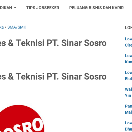
IDIKAN
TIPS JOBSEEKER
PELUANG BISNIS DAN KARIR
ka
/
SMA/SMK
LO
Low
s & Teknisi PT. Sinar Sosro
Cir
Low
Kun
Low
s & Teknisi PT. Sinar Sosro
Elo
Wal
Yin
Pan
Mah
Low
Dha