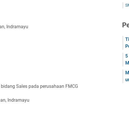
S
Pe
an, Indramayu
T
P
5
M
M
u
i bidang Sales pada perusahaan FMCG
gan, Indramayu