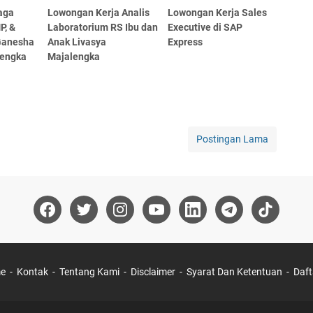
aga
Lowongan Kerja Analis
Lowongan Kerja Sales
P, &
Laboratorium RS Ibu dan
Executive di SAP
Ganesha
Anak Livasya
Express
lengka
Majalengka
Postingan Lama
e
Kontak
Tentang Kami
Disclaimer
Syarat Dan Ketentuan
Daft