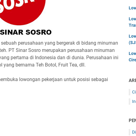
Low
Low
Tra
Low
 sebuah perusahaan yang bergerak di bidang minuman
(SJ
r teh. PT Sinar Sosro merupakan perusahaan minuman
Low
ang pertama di Indonesia dan di dunia. Perusahaan ini
Cir
ang bernama Teh Botol, Fruit Tea, dll.
membuka lowongan pekerjaan untuk posisi sebagai
AR
C
I
PE
D