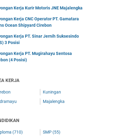
ongan Kerja Kurir Motoris JNE Majalengka
ongan Kerja CNC Operator PT. Gamatara
ns Ocean Shipyard Cirebon
ongan Kerja PT. Sinar Jernih Suksesindo
S) 3 Posisi
ongan Kerja PT. Mugirahayu Sentosa
ebon (4 Posisi)
EA KERJA
irebon
Kuningan
ndramayu
Majalengka
NDIDIKAN
iploma
(710)
SMP
(55)