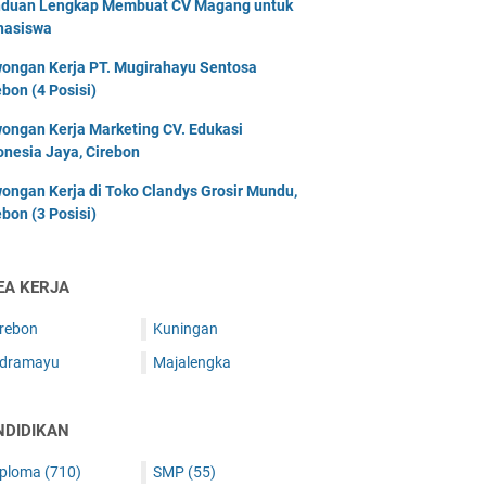
duan Lengkap Membuat CV Magang untuk
asiswa
ongan Kerja PT. Mugirahayu Sentosa
ebon (4 Posisi)
ongan Kerja Marketing CV. Edukasi
onesia Jaya, Cirebon
ongan Kerja di Toko Clandys Grosir Mundu,
ebon (3 Posisi)
EA KERJA
irebon
Kuningan
ndramayu
Majalengka
NDIDIKAN
iploma
(710)
SMP
(55)