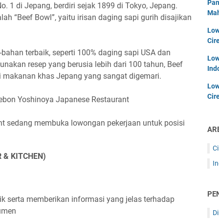
Pan
. 1 di Jepang, berdiri sejak 1899 di Tokyo, Jepang.
Mah
ah “Beef Bowl”, yaitu irisan daging sapi gurih disajikan
Low
Cir
ahan terbaik, seperti 100% daging sapi USA dan
Low
nakan resep yang berusia lebih dari 100 tahun, Beef
Ind
ai makanan khas Jepang yang sangat digemari.
Low
Cir
ebon Yoshinoya Japanese Restaurant
ant sedang membuka lowongan pekerjaan untuk posisi
AR
C
 & KITCHEN)
I
PE
 serta memberikan informasi yang jelas terhadap
sumen
D