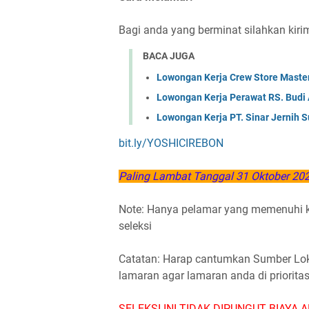
Bagi anda yang berminat silahkan kir
BACA JUGA
Lowongan Kerja Crew Store Master
Lowongan Kerja Perawat RS. Budi 
Lowongan Kerja PT. Sinar Jernih S
bit.ly/YOSHICIREBON
Paling Lambat Tanggal 31 Oktober 20
Note: Hanya pelamar yang memenuhi ku
seleksi
Catatan: Harap cantumkan Sumber Loker
lamaran agar lamaran anda di priorita
SELEKSI INI TIDAK DIPUNGUT BIAYA A