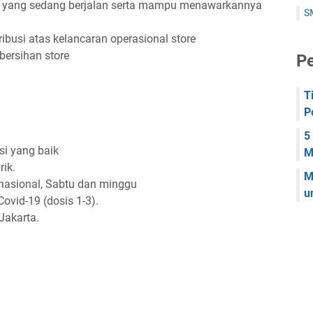
 yang sedang berjalan serta mampu menawarkannya
S
ibusi atas kelancaran operasional store
bersihan store
Pe
T
P
5
i yang baik
M
ik.
M
ur nasional, Sabtu dan minggu
u
Covid-19 (dosis 1-3).
Jakarta.