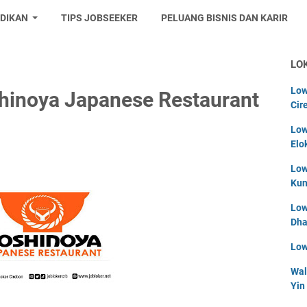
IDIKAN
TIPS JOBSEEKER
PELUANG BISNIS DAN KARIR
LO
Low
hinoya Japanese Restaurant
Cir
Low
Elo
Low
Kun
Low
Dha
Low
Wal
Yin