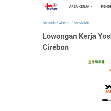
AREA KERJA
PEND
Beranda
/
Cirebon
/
SMA/SMK
Lowongan Kerja Yos
Cirebon