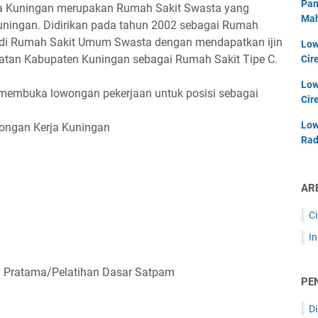
Pan
a Kuningan merupakan Rumah Sakit Swasta yang
Mah
, Kuningan. Didirikan pada tahun 2002 sebagai Rumah
adi Rumah Sakit Umum Swasta dengan mendapatkan ijin
Low
atan Kabupaten Kuningan sebagai Rumah Sakit Tipe C.
Cir
Low
 membuka lowongan pekerjaan untuk posisi sebagai
Cir
Low
ongan Kerja Kuningan
Rad
AR
C
I
da Pratama/Pelatihan Dasar Satpam
PE
D