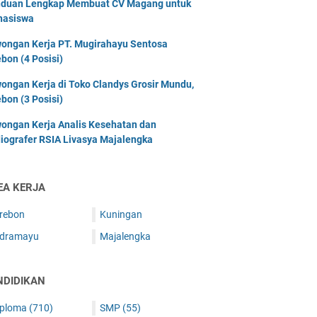
duan Lengkap Membuat CV Magang untuk
asiswa
ongan Kerja PT. Mugirahayu Sentosa
ebon (4 Posisi)
ongan Kerja di Toko Clandys Grosir Mundu,
ebon (3 Posisi)
ongan Kerja Analis Kesehatan dan
iografer RSIA Livasya Majalengka
EA KERJA
irebon
Kuningan
ndramayu
Majalengka
NDIDIKAN
iploma
(710)
SMP
(55)