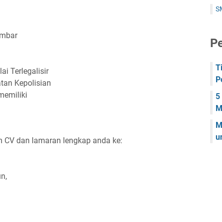
S
embar
Pe
T
ai Terlegalisir
P
tan Kepolisian
memiliki
5
M
M
u
im CV dan lamaran lengkap anda ke:
un,