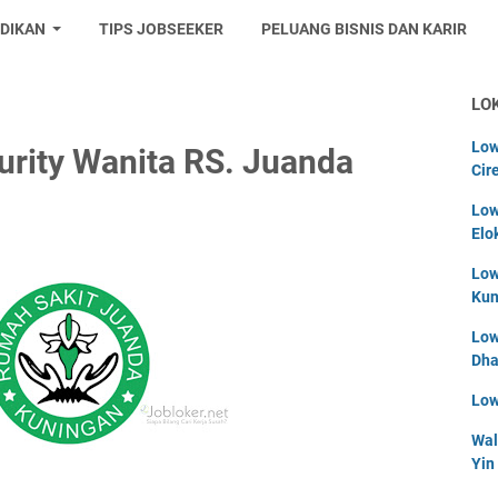
IDIKAN
TIPS JOBSEEKER
PELUANG BISNIS DAN KARIR
LO
Low
rity Wanita RS. Juanda
Cir
Low
Elo
Low
Kun
Low
Dha
Low
Wal
Yin