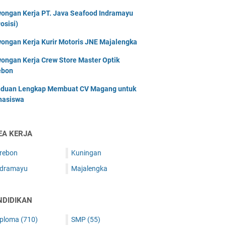
ongan Kerja PT. Java Seafood Indramayu
osisi)
ongan Kerja Kurir Motoris JNE Majalengka
ongan Kerja Crew Store Master Optik
ebon
duan Lengkap Membuat CV Magang untuk
asiswa
EA KERJA
irebon
Kuningan
ndramayu
Majalengka
NDIDIKAN
iploma
(710)
SMP
(55)