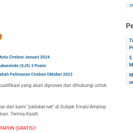
S
Pe
2
T
P
Asta Cirebon Januari 2024
5
M
uksesindo (SJS) 3 Posisi
ishah Palimanan Cirebon Oktober 2023
M
u
alifikasi yang akan diproses dan dihubungi untuk
 dari kami "jobloker.net" di Subjek Email/Amplop
skan. Terima Kasih
PAPUN (GRATIS)!