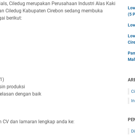
rials, Ciledug merupakan Perusahaan Industri Alas Kaki
Low
tan Ciledug Kabupaten Cirebon sedang membuka
(5 P
ai berikut:
Low
Low
Cir
Pan
Mah
-1)
AR
in produksi
C
lasan dengan baik
I
PE
im CV dan lamaran lengkap anda ke:
D