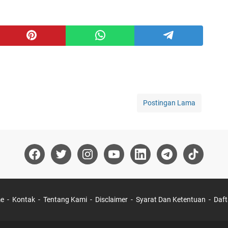
Postingan Lama
e
Kontak
Tentang Kami
Disclaimer
Syarat Dan Ketentuan
Daft