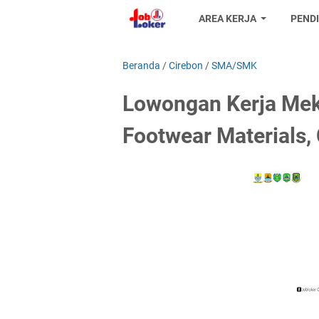
AREA KERJA
PEND
Beranda
/
Cirebon
/
SMA/SMK
Lowongan Kerja Meka
Footwear Materials,