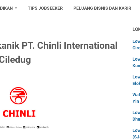
IDIKAN
TIPS JOBSEEKER
PELUANG BISNIS DAN KARIR
LO
Low
nik PT. Chinli International
Cir
 Ciledug
Low
Kun
Low
Elo
Wal
Yin
Low
Dha
Low
(SJ