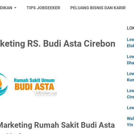
IDIKAN
TIPS JOBSEEKER
PELUANG BISNIS DAN KARIR
LO
Low
eting RS. Budi Asta Cirebon
Elo
Low
Dha
Low
Kun
Low
Cir
Low
Wal
Marketing Rumah Sakit Budi Asta
Yin