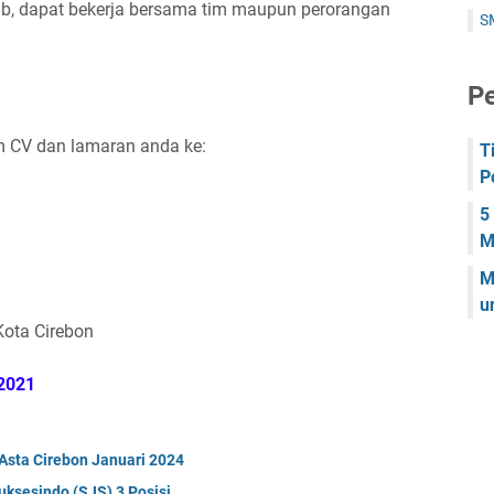
ab, dapat bekerja bersama tim maupun perorangan
S
Pe
im CV dan lamaran anda ke:
T
P
5
M
M
u
 Kota Cirebon
2021
Asta Cirebon Januari 2024
uksesindo (SJS) 3 Posisi