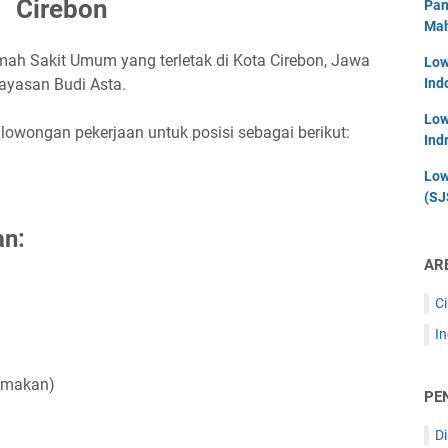
Cirebon
Pan
Mah
ah Sakit Umum yang terletak di Kota Cirebon, Jawa
Low
ayasan Budi Asta.
Ind
Low
wongan pekerjaan untuk posisi sebagai berikut:
Ind
Low
(SJ
an:
AR
C
I
amakan)
PE
D