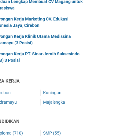
duan Lengkap Membuat CV Magang untuk
asiswa
ongan Kerja Marketing CV. Edukasi
onesia Jaya, Cirebon
ongan Kerja Klinik Utama Medissina
ramayu (3 Posisi)
ongan Kerja PT. Sinar Jernih Suksesindo
S) 3 Posisi
EA KERJA
irebon
Kuningan
ndramayu
Majalengka
NDIDIKAN
iploma
(710)
SMP
(55)